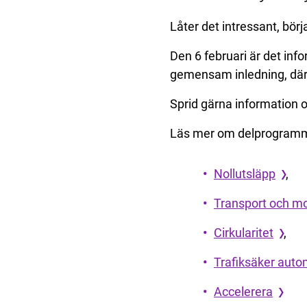
Låter det intressant, börja
Den 6 februari är det inf
gemensam inledning, däre
Sprid gärna information o
Läs mer om delprogramm
Nollutsläpp
,
Transport och mob
Cirkularitet
,
Trafiksäker auto
Accelerera