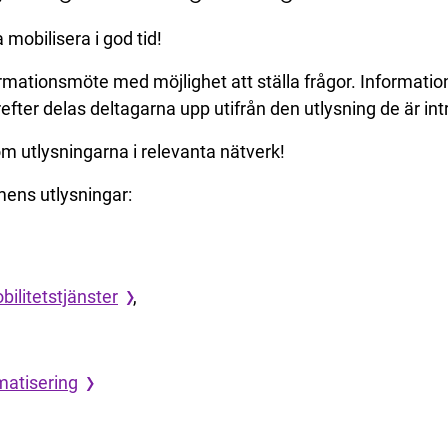
 mobilisera i god tid!
ormationsmöte med möjlighet att ställa frågor. Informatio
fter delas deltagarna upp utifrån den utlysning de är in
m utlysningarna i relevanta nätverk!
ens utlysningar:
ilitetstjänster
,
matisering