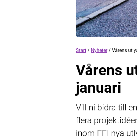
Start
/
Nyheter
/
Vårens utly
Vårens u
januari
Vill ni bidra til
flera projektid
inom FFI nya utl