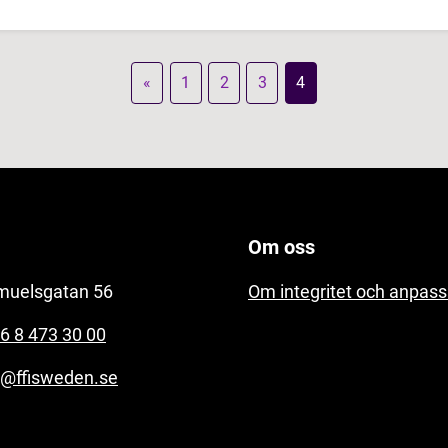
«
1
2
3
4
Om oss
muelsgatan 56
Om integritet och anpass
6 8 473 30 00
o@ffisweden.se